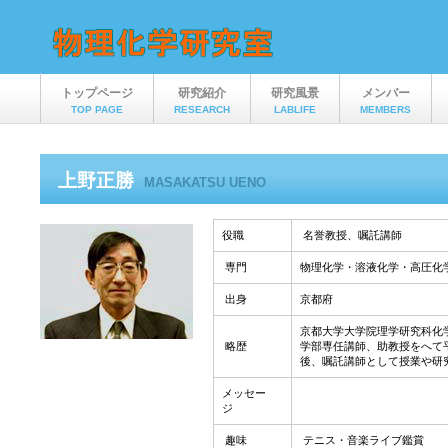
トップページ
研究紹介
研究風景
メンバー
TOP PAGE
RESEARCH
LABLIFE
MEMBERS
上野正勝
MASAKATSU UENO
役職
名誉教授、嘱託講師
専門
物理化学・溶液化学・高圧化
出身
京都府
京都大学大学院理学研究科化
略歴
学部専任講師、助教授をへて平
後、嘱託講師として授業や研
メッセー
ジ
趣味
テニス・音楽ライブ鑑賞