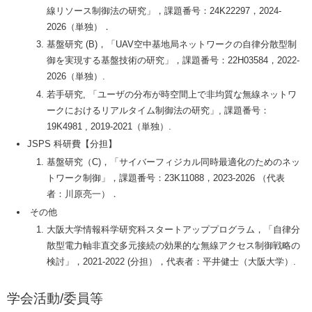
線リソース制御法の研究」，課題番号：24K22297，2024-
2026（単独）．
基盤研究 (B)，「UAV空中基地局ネットワークの自律分散型制
御を実現する基盤技術の研究」，課題番号：22H03584，2022-
2026（単独）.
若手研究, 「ユーザの分布が時空間上で非均質な無線ネットワ
ークにおけるリアルタイム制御法の研究」, 課題番号：
19K4981 , 2019-2021（単独）.
JSPS 科研費【分担】
基盤研究（C)，「サイバーフィジカル同時最適化のためのネッ
トワーク制御」，課題番号：23K11088，2023-2026 （代表
者：川原亮一）．
その他
大阪大学情報科学研究科スタートアッププログラム，「自律分
散型電力軸非直交多元接続の効果的な無線アクセス制御戦略の
検討」，2021-2022 (分担），代表者：平井健⼠（大阪大学）.
学会活動/委員等