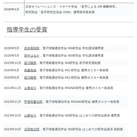
日本オペレーションズ・リサーチ学会 「若手による OR 横断研究」
2008年4月
研究部会「若手研究交流会 2008」優秀研究発表賞
指導学生の受賞
2026年5月
岩本亜利咲
，電子情報通信学会 NS研究会 学生講演優秀賞
2026年5月
田中はるか
，電子情報通信学会 NS研究会 学生講演優秀賞
2025年12月
坂川陽香
，電子情報通信学会 NS研究会 若手研究奨励賞
2025年6月
衛藤真緒
，電子情報通信学会 HCL研究会 優秀ポスター発表賞
2025年6月
坂川陽香
，電子情報通信学会 HCL研究会 優秀ポスター発表賞
2024年11月
山東祐斗
，電子情報通信学会 RISING研究会 優秀ポスター発表賞
2023年11月
甲斐田慶太郎
，電子情報通信学会 RISING研究会 優秀ポスター発表賞
2023年10月
山東祐斗
，電子情報通信学会 NS研究会 はじめての研究会講演 優秀賞
2023年10月
古田牧太郎
，電子情報通信学会 NS研究会 はじめての研究会講演 奨励賞