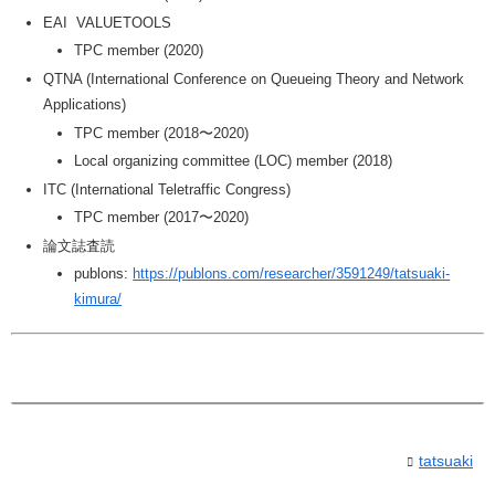
EAI VALUETOOLS
TPC member (2020)
QTNA (International Conference on Queueing Theory and Network
Applications)
TPC member (2018〜2020)
Local organizing committee (LOC) member (2018)
ITC (International Teletraffic Congress)
TPC member (2017〜2020)
論文誌査読
publons:
https://publons.com/researcher/3591249/tatsuaki-
kimura/
tatsuaki