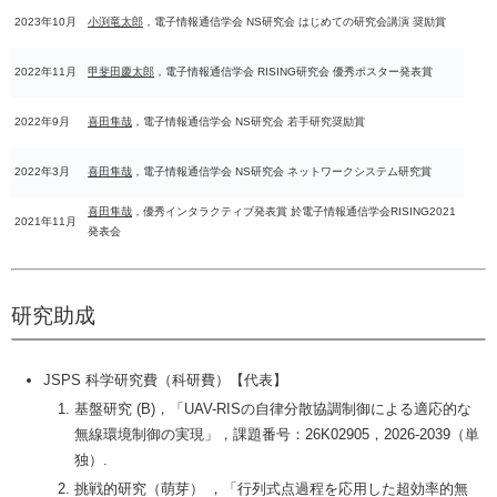
2023年10月
小渕竜太郎
，電子情報通信学会 NS研究会 はじめての研究会講演 奨励賞
2022年11月
甲斐田慶太郎
，電子情報通信学会 RISING研究会 優秀ポスター発表賞
2022年9月
喜田隼哉
，電子情報通信学会 NS研究会 若手研究奨励賞
2022年3月
喜田隼哉
，電子情報通信学会 NS研究会 ネットワークシステム研究賞
喜田隼哉
，優秀インタラクティブ発表賞 於電子情報通信学会RISING2021
2021年11月
発表会
研究助成
JSPS 科学研究費（科研費）【代表】
基盤研究 (B)，「UAV-RISの自律分散協調制御による適応的な
無線環境制御の実現」，課題番号：26K02905，2026-2039（単
独）.
挑戦的研究（萌芽） ，「行列式点過程を応用した超効率的無