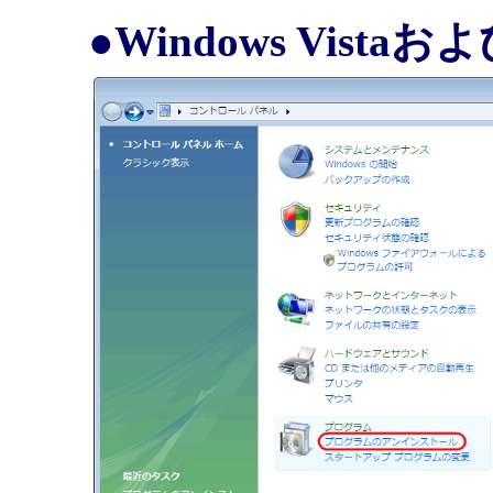
●Windows Vistaお