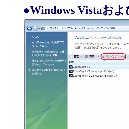
●Windows Vistaお