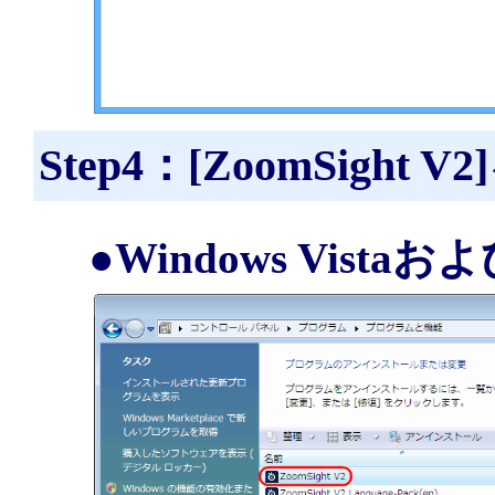
Step4：[ZoomSight
●Windows Vistaお